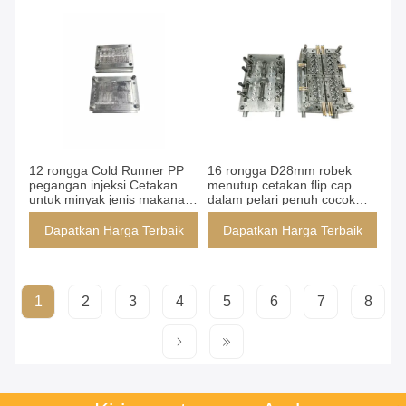
12 rongga Cold Runner PP
16 rongga D28mm robek
pegangan injeksi Cetakan
menutup cetakan flip cap
untuk minyak jenis makanan
dalam pelari penuh cocok
botol PET
untuk botol untuk paket obat
Dapatkan Harga Terbaik
Dapatkan Harga Terbaik
1
2
3
4
5
6
7
8