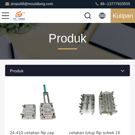
jinqiu08@mouldtang.com
86--13777933555
Kutipan
Produk
Produk
24-410 cetakan flip cap
cetakan tutup flip sobek 16