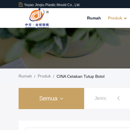
Yuyao Jinqiu Plastic Mould Co., Ltd.
Rumah
Produk
Rumah
Produk
/
/
CINA Cetakan Tutup Botol
Semua
Jenis:
Cetakan Injeksi Plastik