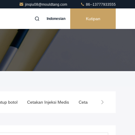
jinqiu08@mouldtang.com
86--13777933555
Kutipan
Indonesian
tup botol
Cetakan Injeksi Medis
Cetakan Peralatan Rumah T