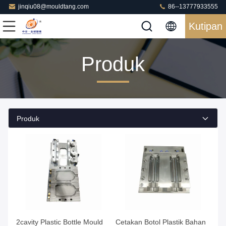
jinqiu08@mouldtang.com
86--13777933555
Kutipan
Produk
Produk
2cavity Plastic Bottle Mould
Cetakan Botol Plastik Bahan