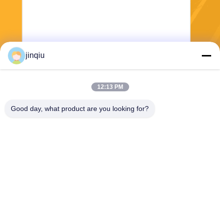
jinqiu
Kirim
12:13 PM
Good day, what product are you looking for?
Yuyao Jinqiu Plastic Mould Co., Ltd.
jinqiu08@mouldtang.com
86--13777933555
desa tangjiazha, jalan ditan
g, kota yuyao, zhejiang, Chi