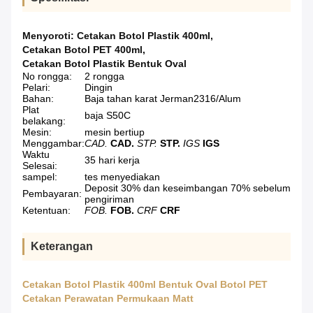
Menyoroti:
Cetakan Botol Plastik 400ml
,
Cetakan Botol PET 400ml
,
Cetakan Botol Plastik Bentuk Oval
No rongga:
2 rongga
Pelari:
Dingin
Bahan:
Baja tahan karat Jerman2316/Alum
Plat
baja S50C
belakang:
Mesin:
mesin bertiup
Menggambar:
CAD.
CAD.
STP.
STP.
IGS
IGS
Waktu
35 hari kerja
Selesai:
sampel:
tes menyediakan
Deposit 30% dan keseimbangan 70% sebelum
Pembayaran:
pengiriman
Ketentuan:
FOB.
FOB.
CRF
CRF
Keterangan
Cetakan Botol Plastik 400ml Bentuk Oval Botol PET
Cetakan Perawatan Permukaan Matt