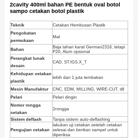
2cavity 400ml bahan PE bentuk oval botol
sampo cetakan botol plastik
Teknik
Cetakan Hembusan Plastik
Pengobatan
Mat
permukaan
Baja tahan karat German2316, tetapi
Bahan
P20, Alum opsional
Perangkat lunak
CAD, ST.IGS.X_T
desain
Kehidupan cetakan
lebih dari 1 juta tembakan
plastik
Mesin Manufaktur
CNC, EDM, MILLING, WIRE-CUT, dll
Pelari
Pelari dingin
Nomor rongga
2rongga
cetakan
Sistem deflash
Tanpa sistem auto-deflashing
lakukan uji cetakan setelah cetakan
Pengujian cetakan
selesai dan berikan sampel untuk
diperiksa