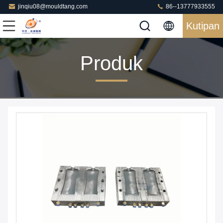
jinqiu08@mouldtang.com
86--13777933555
Kutipan
Produk