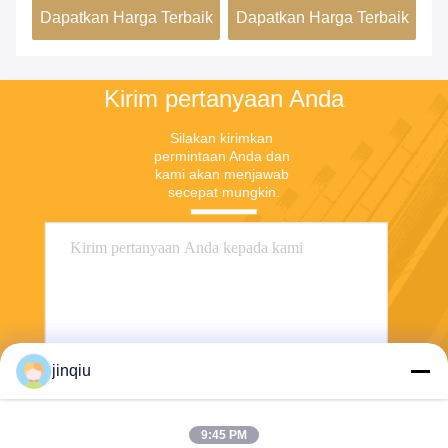
aik
Dapatkan Harga Terbaik
Dapatkan Harga Terbaik
Da
Kirim pertanyaan Anda
Silakan kirimkan 
permintaan Anda dan 
kami akan menjawab 
secepat mungkin.
jinqiu
Kirim
9:45 PM