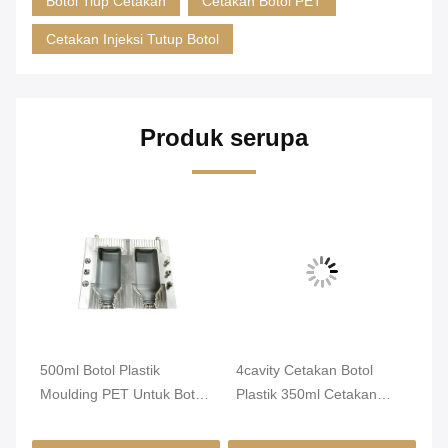
Botol Tiup Cetakan
Cetakan Botol PET
Cetakan Injeksi Tutup Botol
Produk serupa
500ml Botol Plastik
4cavity Cetakan Botol
50
Moulding PET Untuk Botol
Plastik 350ml Cetakan
In
l
Pestisida
Tutup Botol Plastik
Ce
Bu