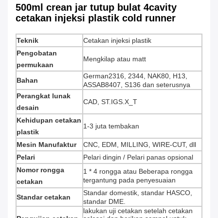
500ml crean jar tutup bulat 4cavity
cetakan injeksi plastik cold runner
Teknik
Cetakan injeksi plastik
Pengobatan
Mengkilap atau matt
permukaan
German2316, 2344, NAK80, H13,
Bahan
ASSAB8407, S136 dan seterusnya
Perangkat lunak
CAD, ST.IGS.X_T
desain
Kehidupan cetakan
1-3 juta tembakan
plastik
Mesin Manufaktur
CNC, EDM, MILLING, WIRE-CUT, dll
Pelari
Pelari dingin / Pelari panas opsional
Nomor rongga
1 * 4 rongga atau Beberapa rongga
tergantung pada penyesuaian
cetakan
Standar domestik, standar HASCO,
Standar cetakan
standar DME.
lakukan uji cetakan setelah cetakan