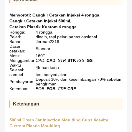
Menyoroti:
Cangkir Cetakan Injeksi 4 rongga
,
Cangkir Cetakan Injeksi 500ml
,
Cetakan Plastik Kustom 4 rongga
Rongga:
4 rongga
Pelari:
dingin, tapi pelari panas opsional
Bahan:
Jerman2316
Dasar
Standar
cetakan:
Mesin:
160T
Menggambar:
CAD.
CAD.
STP.
STP.
IGS
IGS
Waktu
45 hari kerja
Selesai:
sampel:
tes menyediakan
Deposit 30% dan keseimbangan 70% sebelum
Pembayaran:
pengiriman
Ketentuan:
FOB.
FOB.
CRF
CRF
Keterangan
500ml Crean Jar Injection Moulding Cups 4cavity
Custom Plastic Moulding