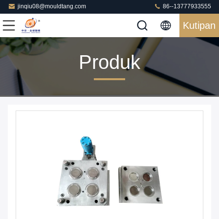
jinqiu08@mouldtang.com
86--13777933555
Kutipan
Produk