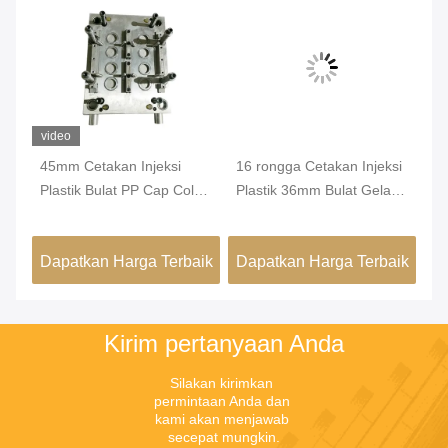
video
ing
45mm Cetakan Injeksi
16 rongga Cetakan Injeksi
Pe
Plastik Bulat PP Cap Cold
Plastik 36mm Bulat Gelas
In
Runner Injection Moulding
Ukur Cetakan Injeksi
Me
Ca
aik
Dapatkan Harga Terbaik
Dapatkan Harga Terbaik
Da
Kirim pertanyaan Anda
Silakan kirimkan 
permintaan Anda dan 
kami akan menjawab 
secepat mungkin.