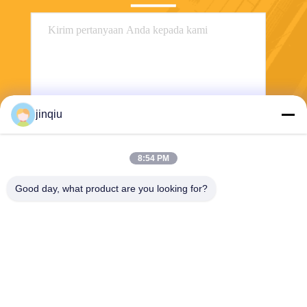
jinqiu
Kirim
8:54 PM
Good day, what product are you looking for?
Yuyao Jinqiu Plastic Mould Co., Ltd.
jinqiu08@mouldtang.com
86--13777933555