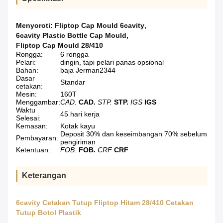
Menyoroti:
Fliptop Cap Mould 6cavity
,
6cavity Plastic Bottle Cap Mould
,
Fliptop Cap Mould 28/410
Rongga:
6 rongga
Pelari:
dingin, tapi pelari panas opsional
Bahan:
baja Jerman2344
Dasar
Standar
cetakan:
Mesin:
160T
Menggambar:
CAD.
CAD.
STP.
STP.
IGS
IGS
Waktu
45 hari kerja
Selesai:
Kemasan:
Kotak kayu
Deposit 30% dan keseimbangan 70% sebelum
Pembayaran:
pengiriman
Ketentuan:
FOB.
FOB.
CRF
CRF
Keterangan
6cavity Cetakan Tutup Fliptop Hitam 28/410 Cetakan
Tutup Botol Plastik