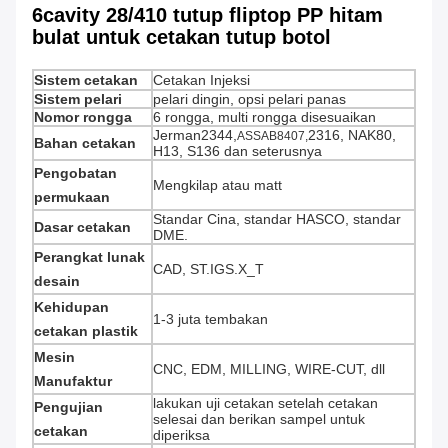
6cavity 28/410 tutup fliptop PP hitam
bulat untuk cetakan tutup botol
Sistem cetakan
Cetakan Injeksi
Sistem pelari
pelari dingin, opsi pelari panas
Nomor rongga
6 rongga, multi rongga disesuaikan
Jerman2344,
2316, NAK80,
ASSAB8407,
Bahan cetakan
H13, S136 dan seterusnya
Pengobatan
Mengkilap atau matt
permukaan
Standar Cina, standar HASCO, standar
Dasar cetakan
DME.
Perangkat lunak
CAD, ST.IGS.X_T
desain
Kehidupan
1-3 juta tembakan
cetakan plastik
Mesin
CNC, EDM, MILLING, WIRE-CUT, dll
Manufaktur
lakukan uji cetakan setelah cetakan
Pengujian
selesai dan berikan sampel untuk
cetakan
diperiksa