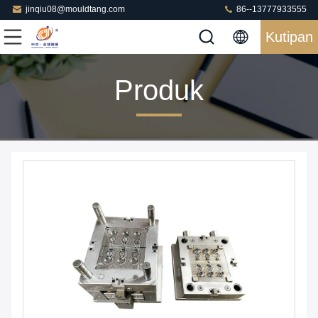
jinqiu08@mouldtang.com
86--13777933555
Kutipan
Produk