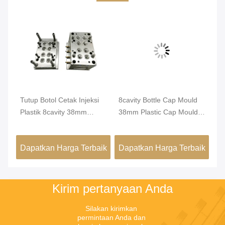
Tutup Botol Cetak Injeksi
8cavity Bottle Cap Mould
ST
ap
Plastik 8cavity 38mm
38mm Plastic Cap Mould
Mo
Untuk Tutup Pembersih
Pada Mesin 160T
Pa
aik
Dapatkan Harga Terbaik
Dapatkan Harga Terbaik
Da
Kirim pertanyaan Anda
Silakan kirimkan 
permintaan Anda dan 