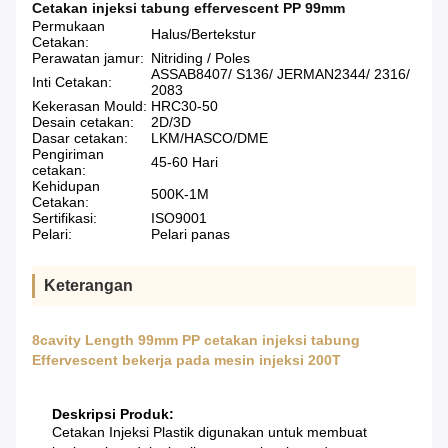
Cetakan injeksi tabung effervescent PP 99mm
Permukaan
Halus/Bertekstur
Cetakan:
Perawatan jamur:
Nitriding / Poles
ASSAB8407/ S136/ JERMAN2344/ 2316/
Inti Cetakan:
2083
Kekerasan Mould:
HRC30-50
Desain cetakan:
2D/3D
Dasar cetakan:
LKM/HASCO/DME
Pengiriman
45-60 Hari
cetakan:
Kehidupan
500K-1M
Cetakan:
Sertifikasi:
ISO9001
Pelari:
Pelari panas
Keterangan
8cavity Length 99mm PP cetakan injeksi tabung
Effervescent bekerja pada mesin injeksi 200T
Deskripsi Produk:
Cetakan Injeksi Plastik digunakan untuk membuat