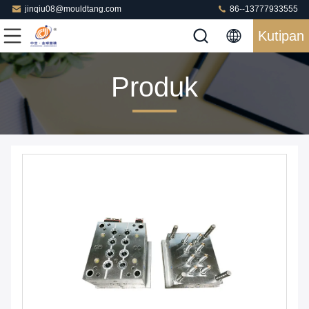
jinqiu08@mouldtang.com
86--13777933555
Kutipan
Produk