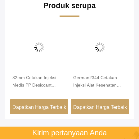
Produk serupa
n
32mm Cetakan Injeksi
German2344 Cetakan
6c
er
Medis PP Desiccant
Injeksi Alat Kesehatan
Me
Medical Plastic Moulding
Untuk Topi Anti Bukti Bulat
Ca
PE
aik
Dapatkan Harga Terbaik
Dapatkan Harga Terbaik
Da
Kirim pertanyaan Anda